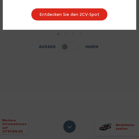
Entdecken Sie den 2CV‑Spot
1
2
3
4
AUSSEN
INNEN
Weitere
Informationen
Modellauto
auf
kaufen
CITROËN.DE