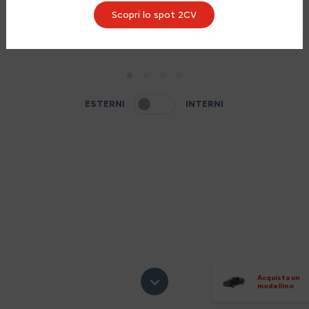
Scopri lo spot 2CV
1
2
3
4
ESTERNI
INTERNI
Acquista un
modellino