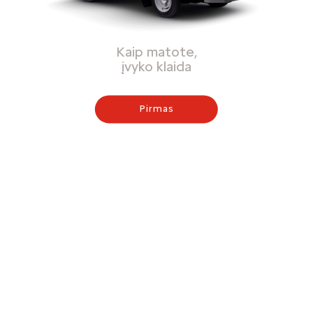
Kaip matote,
įvyko klaida
Pirmas