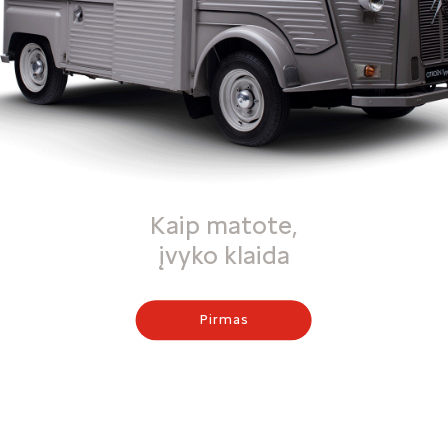
Kaip matote,
įvyko klaida
Pirmas