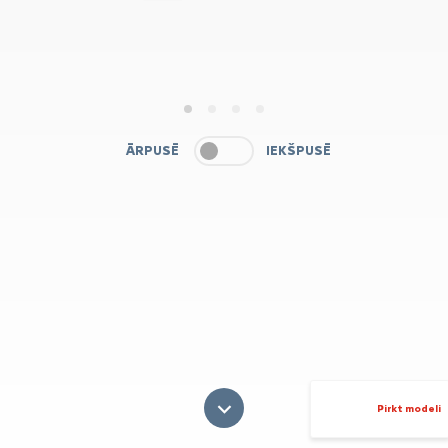
1
2
3
4
ĀRPUSĒ
IEKŠPUSĒ
Pirkt modeli