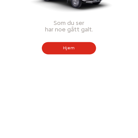
Som du ser
har noe gått galt.
Hjem