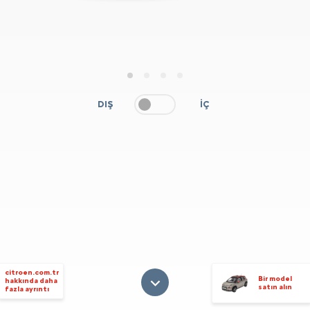
1
2
3
4
DIŞ
İÇ
citroen.com.tr
Bir model
hakkında daha
satın alın
fazla ayrıntı