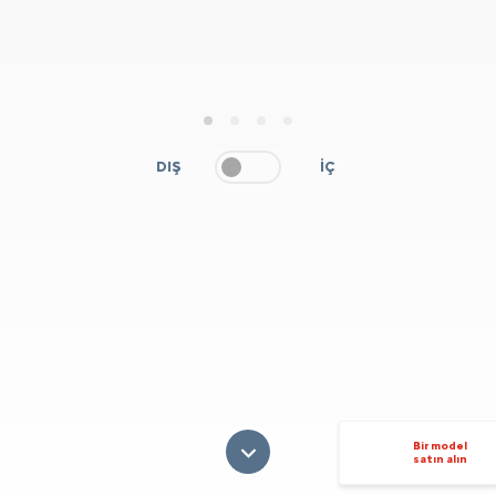
1
2
3
4
DIŞ
İÇ
Bir model
satın alın