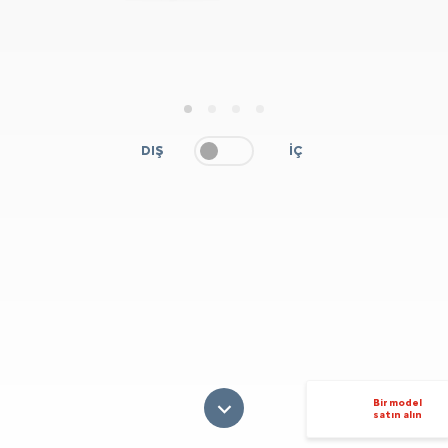
1
2
3
4
DIŞ
İÇ
Bir model
satın alın