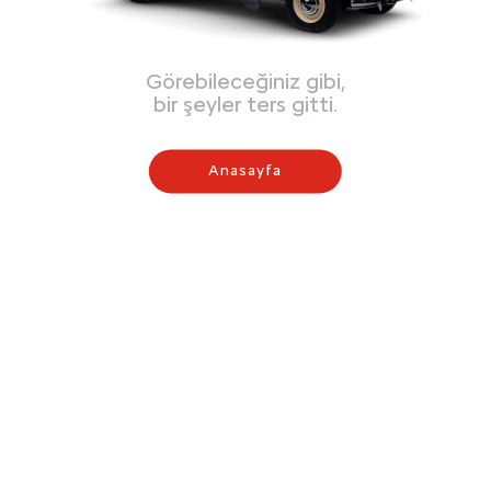
Görebileceğiniz gibi,
bir şeyler ters gitti.
Anasayfa