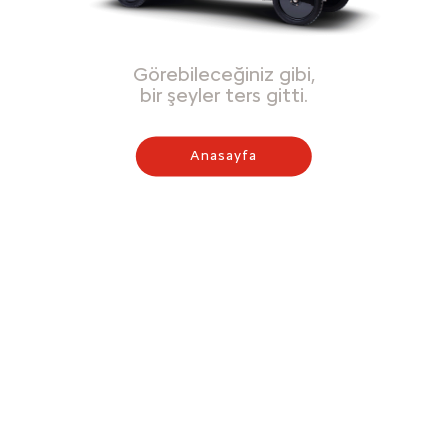
Görebileceğiniz gibi,
bir şeyler ters gitti.
Anasayfa