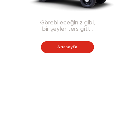
Görebileceğiniz gibi,
bir şeyler ters gitti.
Anasayfa