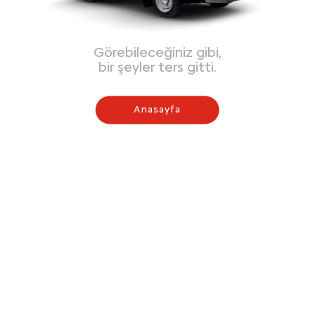
Görebileceğiniz gibi,
bir şeyler ters gitti.
Anasayfa