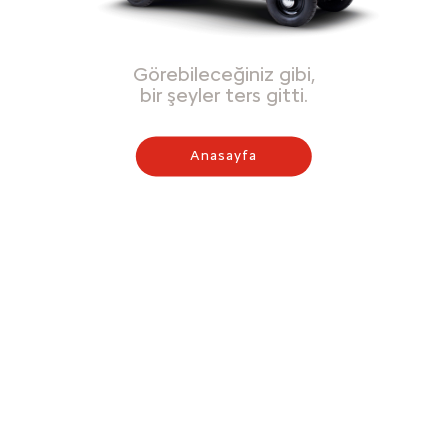
Görebileceğiniz gibi,
bir şeyler ters gitti.
Anasayfa