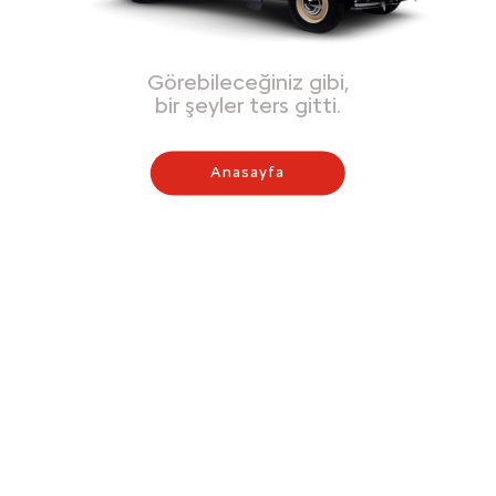
Görebileceğiniz gibi,
bir şeyler ters gitti.
Anasayfa