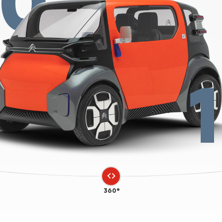
20
360°