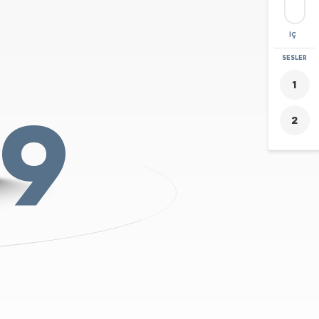
İÇ
YAKINLAŞTIR
SESLER
+
19
-